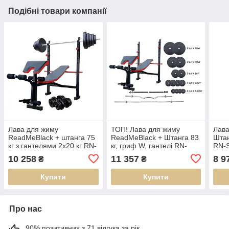
Подібні товари компанії
Лава для жиму
ТОП! Лава для жиму
Лава
ReadMeBlack + штанга 75
ReadMeBlack + Штанга 83
Штан
кг з гантелями 2х20 кг RN-
кг, гриф W, гантелі RN-
RN-S
Sport (RNS_RMB-75220)
Sport (RNS_RMB-83)
top_
10 258
11 357
8 9
₴
₴
Купити
Купити
Про нас
90% позитивних з 71 відгука за рік