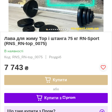
Лава для жиму Top і штанга 75 кг RN-Sport
(RNS_RN-top_0075)
В наявності
Код: RNS_RN-top_0075
Роздріб
7 743
₴
Купити
або
Купити з
Що таке купити з Пром?