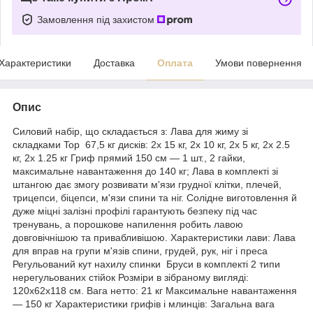
Замовлення під захистом
Характеристики
Доставка
Оплата
Умови повернення
Опис
Силовий набір, що складається з: Лава для жиму зі
складками Top 67,5 кг дисків: 2х 15 кг, 2х 10 кг, 2х 5 кг, 2х 2.5
кг, 2х 1.25 кг Гриф прямий 150 см — 1 шт., 2 гайки,
максимальне навантаження до 140 кг; Лава в комплекті зі
штангою дає змогу розвивати м'язи грудної клітки, плечей,
трицепси, біцепси, м'язи спини та ніг. Солідне виготовлення й
дуже міцні залізні профілі гарантують безпеку під час
тренувань, а порошкове напилення робить лавою
довговічнішою та привабливішою. Характеристики лави: Лава
для вправ на групи м'язів спини, грудей, рук, ніг і преса
Регульований кут нахилу спинки Бруси в комплекті 2 типи
нерегульованих стійок Розміри в зібраному вигляді:
120x62x118 см. Вага нетто: 21 кг Максимальне навантаження
— 150 кг Характеристики грифів і млинців: Загальна вага