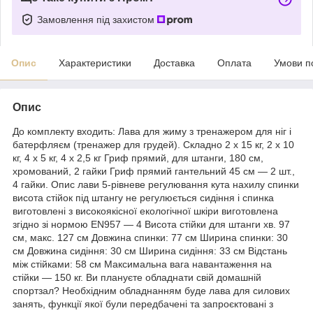
Замовлення під захистом
Опис
Характеристики
Доставка
Оплата
Умови п
Опис
До комплекту входить: Лава для жиму з тренажером для ніг і
батерфляєм (тренажер для грудей). Складно 2 х 15 кг, 2 x 10
кг, 4 x 5 кг, 4 x 2,5 кг Гриф прямий, для штанги, 180 см,
хромований, 2 гайки Гриф прямий гантельний 45 см — 2 шт.,
4 гайки. Опис лави 5-рівневе регулювання кута нахилу спинки
висота стійок під штангу не регулюється сидіння і спинка
виготовлені з високоякісної екологічної шкіри виготовлена
згідно зі нормою EN957 — 4 Висота стійки для штанги хв. 97
см, макс. 127 см Довжина спинки: 77 см Ширина спинки: 30
см Довжина сидіння: 30 см Ширина сидіння: 33 см Відстань
між стійками: 58 см Максимальна вага навантаження на
стійки — 150 кг. Ви плануєте обладнати свій домашній
спортзал? Необхідним обладнанням буде лава для силових
занять, функції якої були передбачені та запроєктовані з