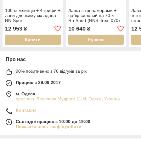
100 кг млинців + 4 грифи +
Лавка з тренажерами +
Лава
лави для жиму складана
набір силовий на 70 кг.
тяго
RN-Sport
Rn-Sport (RNS_trex_070)
штан
(RNS_ES055_100)
(RN
12 953
10 640
12 
₴
₴
Купити
Купити
Про нас
90% позитивних з 70 відгуків за рік
Працює з 29.09.2017
м. Одеса
проспект. Ярослава Мудрого 11-И, Одеса, Україна
Контакти
Сьогодні працює з 10:00 до 19:00
Показати весь графік роботи