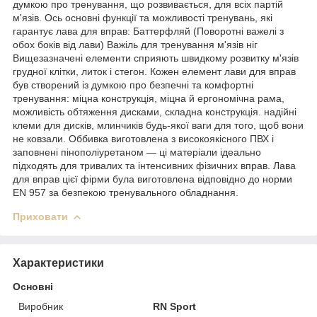
думкою про тренування, що розвивається, для всіх партій
м'язів. Ось основні функції та можливості тренувань, які
гарантує лава для вправ: Баттерфляй (Поворотні важелі з
обох боків від лави) Важіль для тренування м'язів ніг
Вищезазначені елементи сприяють швидкому розвитку м'язів
грудної клітки, литок і стегон. Кожен елемент лави для вправ
був створений із думкою про безпечні та комфортні
тренування: міцна конструкція, міцна й ергономічна рама,
можливість обтяження дисками, складна конструкція. надійні
клеми для дисків, млинчиків будь-якої ваги для того, щоб вони
не ковзали. Оббивка виготовлена з високоякісного ПВХ і
заповнені пінополіуретаном — ці матеріали ідеально
підходять для тривалих та інтенсивних фізичних вправ. Лава
для вправ цієї фірми була виготовлена відповідно до норми
EN 957 за безпекою тренувального обладнання.
Приховати
Характеристики
Основні
Виробник
RN Sport