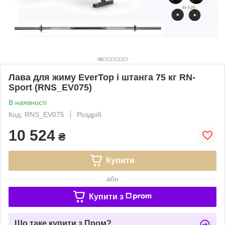
Лава для жиму EverTop і штанга 75 кг RN-
Sport (RNS_EV075)
В наявності
Код: RNS_EV075
Роздріб
10 524
₴
Купити
або
Купити з
Що таке купити з Пром?