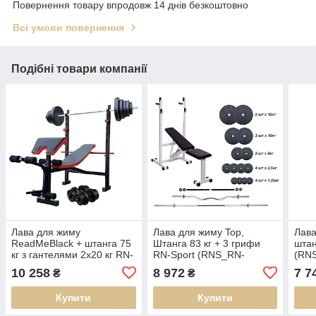
Повернення товару впродовж 14 днів безкоштовно
Всі умови повернення
Подібні товари компанії
Лава для жиму
Лава для жиму Top,
Лава
ReadMeBlack + штанга 75
Штанга 83 кг + 3 грифи
штан
кг з гантелями 2х20 кг RN-
RN-Sport (RNS_RN-
(RN
Sport (RNS_RMB-75220)
top_0467)
10 258
8 972
7 7
₴
₴
Купити
Купити