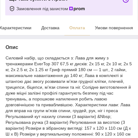
Замовлення під захистом
Характеристики
Доставка
Оплата
Умови повернення
Опис
Силовий набір, що складається з: Лава для жиму з
тренажерами EverTop 307 67,5 кг дисків: 2х 15 кг, 2х 10 кг, 2х 5
кг, 2х 2.5 кг, 2х 1.25 кг Гриф прямий 180 см — 1 шт., 2 гайки,
максимальне навантаження до 140 кг; Лава в комплекті зі
штангою дає змогу розвивати м'язи грудної клітки, плечей,
трицепси, біцепси, м'язи спини та ніг. Солідне виготовлення й
дуже міцні залізні профілі гарантують безпеку під час
тренувань, а порошкове напилення робить лавою
довговічнішою та привабливішою. Характеристики лави: Лава
для вправ на групи м'язів спини, грудей, рук, ніг і преса
Регульований кут нахилу спинки (3 варіанти) &Nbsp;
Регульована ручка (3 варіанти) Регулювання за висотою (3
варіанти) Розміри в зібраному вигляді: 157 х 120 х 110 см (Д х
Ш х В) Розміри у вертикальному положенні: 90 х 120 х 160 см