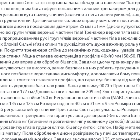
 приставкою Скотта ця спортивна лава, обладнана важелями "батерф
г, є повноцінним багатофункціональним силовим тренажером для дом
гулювання кута нахилу спинки (включно з негативним ухилом), зав
ів грудної клітки. Для виконання силових вправ у комплекті постача
агові диски з посадковим діаметром 25 мм і 31 мм (диски купуються
о всі групи м'язів верхньої частини тіла! Тренажер верхня тяга має
із пропрацюванням рук і груп м'язів верхньої частини тіла з можл
 блоків! Сильні м'язи спини та рук відіграють дуже важливу роль у бу
 Покриття тренажера стійке до механічних пошкоджень і ударів, во
ористання. Міцна сталева конструкція з профілів 40х40 мм і 50х50.
ачений для вправ для обробки біцепсів. Завдяки цьому тренажеру в
регулюються за висотою, замки безпеки на них роблять тренування
ід ноги позбавляє користувача дискомфорту, допомагаючи йому пов
влена з товстого сталевого профілю, що гарантує безпеку під час 
чність упродовж багатьох років. Лава для жиму 0070 + Приставка С
 Висота тяги 172 см/Довжина тяги з лавкою: 209 см) Зріст користувачі
аження на стійки: 140 кг Регулювання висоти стійок (МАКС./висота
см х 135 см х 125 см Розміри сидіння: 30 см х 31 см х 4 см Розміри спин
ий регульований кут спинки Приставка Скотта регульована Розміри пр
 можливості тренувань, які гарантує лава для вправ: Жить лежа Батт
ння м'язів ніг (згинання й розгинання ніг у колінному суглобі) Впра
розвитку м'язів грудної клітки, біцепсу литок і стегон. Набір метале
 з металу. Після оброблення диски розігрівають у печі до темпера
 формування міцної кірки. Завдяки дискам вагою 1,25 кг можна трен