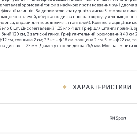
є металеві хромовані грифи з насічкою проти ковзання рук і двома
ї фіксації млинців. За допомогою хвату quatro диски 5 кг можна ви
 зміцнення плечей, обертання диска навколо корпусу для зміцнення м
цепси, вправи для передпліччя... і гантелей). Комплектація Диск мет
 кг х 8 шт. Диск металевий 1,25 кг х 4 шт. Гриф для штанги прямий, 
ний 120 см, 2 затискні гайки. Гриф гантельний, хромований 40 см 2 ш
— ф12 см, товщина 2 см; 2.5 кг – ф 16 см, товщина 2 см, 5 кг – ф22 см,
 на дисках — 25 мм. Діаметр отвори диска 26,5 мм. Можна змінити
ХАРАКТЕРИСТИКИ
RN Sport