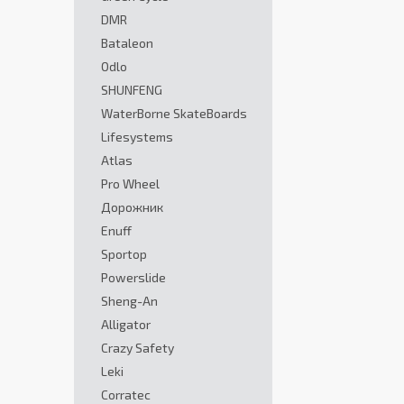
DMR
Bataleon
Odlo
SHUNFENG
WaterBorne SkateBoards
Lifesystems
Atlas
Pro Wheel
Дорожник
Enuff
Sportop
Powerslide
Sheng-An
Alligator
Crazy Safety
Leki
Corratec