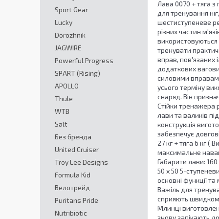
Лава 0070 + тяга з
Sport Gear
для тренування ні
Lucky
шестиступеневе ре
різних частин м'яз
Dorozhnik
використовуються в
JAGWIRE
тренувати практичн
вправ, пов'язаних 
Powerful Progress
додаткових вагових
SPART (Rising)
силовими вправами.
APOLLO
усього терміну вик
снаряд. Він призн
Thule
Стійки тренажера 
WTB
лави та валиків п
Salt
конструкція вигото
забезпечує довгові
Без бренда
27 кг + тяга 6 кг (
United Cruiser
максимальне навант
Габарити лави: 160 
Troy Lee Designs
50 х 50 5-ступенев
Formula Kid
основні функції та
Велотрейд
Важіль для тренува
сприяють швидкому 
Puritans Pride
Млинці виготовлені
Nutribiotic
знову запікають до