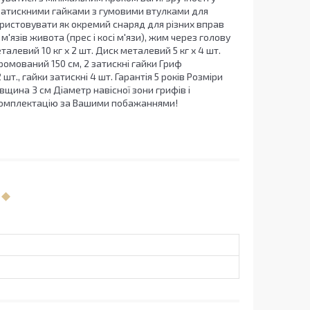
 затискними гайками з гумовими втулками для
користовувати як окремий снаряд для різних вправ
'язів живота (прес і косі м'язи), жим через голову
алевий 10 кг x 2 шт. Диск металевий 5 кг х 4 шт.
хромований 150 см, 2 затискні гайки Гриф
т., гайки затискні 4 шт. Гарантія 5 років Розміри
 товщина 3 см Діаметр навісної зони грифів і
 комплектацію за Вашими побажаннями!