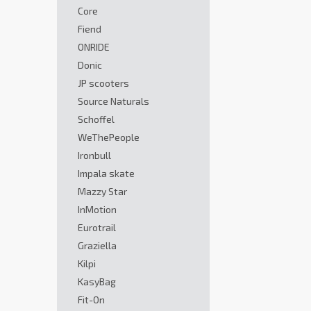
Core
Fiend
ONRIDE
Donic
JP scooters
Source Naturals
Schoffel
WeThePeople
Ironbull
Impala skate
Mazzy Star
InMotion
Eurotrail
Graziella
Kilpi
KasyBag
Fit-On