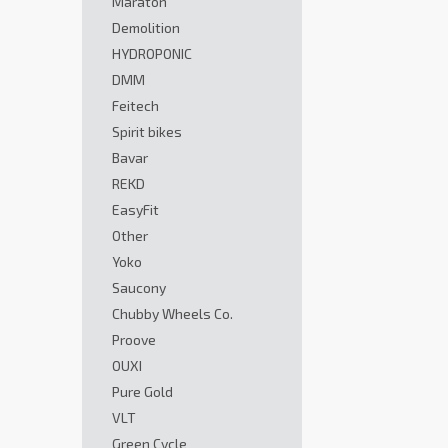
Maraton
Demolition
HYDROPONIC
DMM
Feitech
Spirit bikes
Bavar
REKD
EasyFit
Other
Yoko
Saucony
Chubby Wheels Co.
Proove
OUXI
Pure Gold
VLT
Green Cycle