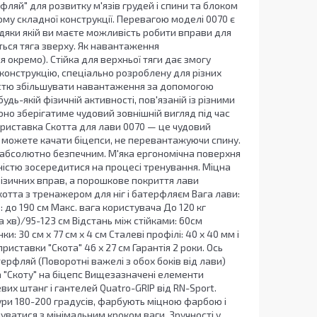
ляй" для розвитку м'язів грудей і спини та блоком
у складної конструкції. Перевагою моделі 0070 є
дяки якій ви маєте можливість робити вправи для
ється тяга зверху. Як навантаження
 окремо). Стійка для верхньої тяги дає змогу
 конструкцію, спеціально розроблену для різних
ивістю збільшувати навантаження за допомогою
дь-якій фізичній активності, пов'язаній із різними
но зберігатиме чудовий зовнішній вигляд під час
 Приставка Скотта для лави 0070 — це чудовий
и можете качати біцепси, не перевантажуючи спину.
 абсолютно безпечним. М'яка ергономічна поверхня
ністю зосередитися на процесі тренування. Міцна
фізичних вправ, а порошкове покриття лави
котта з тренажером для ніг і батерфляєм Вага лави:
в: до 190 см Макс. вага користувача До 120 кг
 хв)/95-123 см Відстань між стійками: 60см
ки: 30 см х 77 см х 4 см Сталеві профілі: 40 x 40 мм і
иставки "Скота" 46 х 27 см Гарантія 2 роки. Ось
ерфляй (Поворотні важелі з обох боків від лави)
ва "Скоту" на біцепс Вищезазначені елементи
вих штанг і гантелей Quatro-GRIP від RN-Sport.
тури 180-200 градусів, фарбують міцною фарбою і
уватися з мінімальним кроком ваги. Зручності у