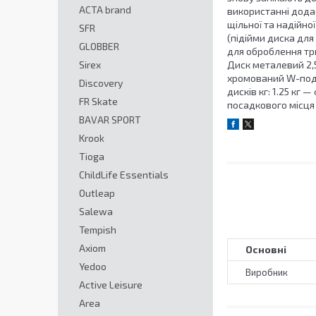
ACTA brand
використанні дода
щільної та надійно
SFR
(підійми диска для
GLOBBER
для оброблення три
Sirex
Диск металевий 2,5
хромований W-подіб
Discovery
дисків кг: 1.25 кг 
FR Skate
посадкового місця
BAVAR SPORT
Krook
Tioga
ChildLife Essentials
Outleap
Salewa
Tempish
Axiom
Основні
Yedoo
Виробник
Active Leisure
Area