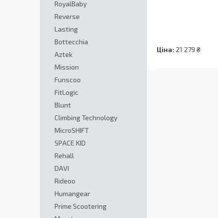
RoyalBaby
Reverse
Lasting
Bottecchia
Ціна:
21 279 ₴
Aztek
Mission
Funscoo
FitLogic
Blunt
Climbing Technology
MicroSHIFT
SPACE KID
Rehall
DAVI
Rideoo
Humangear
Prime Scootering