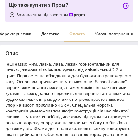
Що таке купити з Пром?
Замовлення під захистом
Характеристики
Доставка
Оплата
Умови повернення
Опис
Інші назви: жим, лавка, лава, лежак горизонтальний для
штанги, жимова зі змінними кутами під олімпійський 2.2 м
гриф Першостепне обладнання для будь-якого тренажерного
залу. Основним призначенням є виконання базової силової
вправи: жим штанги лежачи, а також жимів під позитивними
кутами. Також ідеально підходить для вправ із гантелями або
будь-яких інших вправ, для яких потрібна просто лава або
упор на висоті приблизно 45 см. Спеціальна жорстка
конструкція унеможливлює люфт конструкції під час піднятої
спинки — у такий спосіб під час жиму під кутом ви отримуєте
реально жорстку опору, яка не хитається з боку на бік. Лава
для жиму зі стійками для штанги становить єдину конструкцію
після прибирання. Обмеження: за вагою користувача немає;