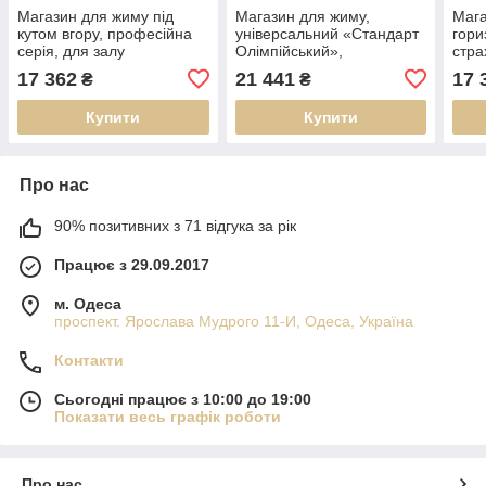
Магазин для жиму під
Магазин для жиму,
Мага
кутом вгору, професійна
універсальний «Стандарт
гори
серія, для залу
Олімпійський»,
стра
(RNS_ПС-07)
професійна серія, 54 кг
сері
17 362
21 441
17 
₴
₴
(RNS_ПС-6-ЛАВІЧКА-ДЛЯ-
(RN
ЖИМА-ОЛИ)
Купити
Купити
Про нас
90% позитивних з 71 відгука за рік
Працює з 29.09.2017
м. Одеса
проспект. Ярослава Мудрого 11-И, Одеса, Україна
Контакти
Сьогодні працює з 10:00 до 19:00
Показати весь графік роботи
Про нас