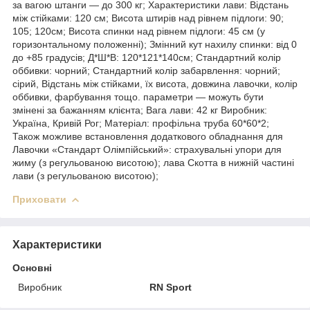
за вагою штанги — до 300 кг; Характеристики лави: Відстань
між стійками: 120 см; Висота штирів над рівнем підлоги: 90;
105; 120см; Висота спинки над рівнем підлоги: 45 см (у
горизонтальному положенні); Змінний кут нахилу спинки: від 0
до +85 градусів; Д*Ш*В: 120*121*140см; Стандартний колір
оббивки: чорний; Стандартний колір забарвлення: чорний;
сірий, Відстань між стійками, їх висота, довжина лавочки, колір
оббивки, фарбування тощо. параметри — можуть бути
змінені за бажанням клієнта; Вага лави: 42 кг Виробник:
Україна, Кривій Рог; Матеріал: профільна труба 60*60*2;
Також можливе встановлення додаткового обладнання для
Лавочки «Стандарт Олімпійський»: страхувальні упори для
жиму (з регульованою висотою); лава Скотта в нижній частині
лави (з регульованою висотою);
Приховати
Характеристики
Основні
Виробник
RN Sport