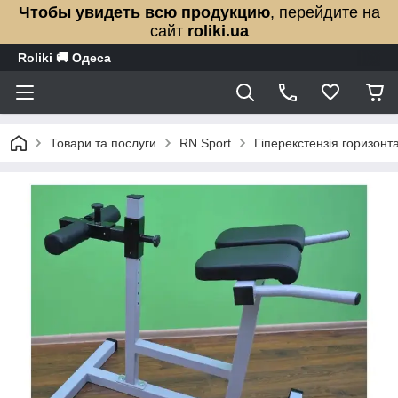
Чтобы увидеть всю продукцию
, перейдите на
сайт
roliki.ua
Roliki 🚚 Одеса
Товари та послуги
RN Sport
Гіперекстензія горизонт