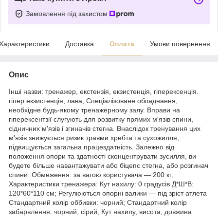
Замовлення під захистом
Характеристики
Доставка
Оплата
Умови повернення
Опис
Інші назви: тренажер, екстензія, екзистенція, гіперексенція.
гіпер екзистенція, лава, Спеціалізоване обладнання,
необхідне будь-якому тренажерному залу. Вправи на
гіперексентзії слугують для розвитку прямих м'язів спини,
сідничних м'язів і згиначів стегна. Внаслідок тренування цих
м'язів знижується ризик травми хребта та сухожилля,
підвищується загальна працездатність. Залежно від
положення опори та здатності сконцентрувати зусилля, ви
будете більше навантажувати або біцепс стегна, або розгинач
спини. Обмеження: за вагою користувача — 200 кг;
Характеристики тренажера: Кут нахилу: 0 градусів Д*Ш*В:
120*60*110 см; Регулюються опорні валики — під зріст атлета
Стандартний колір оббивки: чорний; Стандартний колір
забарвлення: чорний, сірий; Кут нахилу, висота, довжина