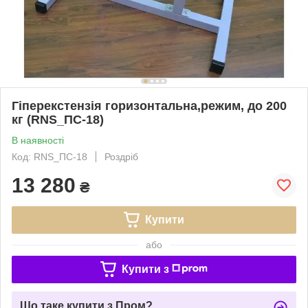
Гіперекстензія горизонтальна,режим, до 200
кг (RNS_ПС-18)
В наявності
Код: RNS_ПС-18
Роздріб
13 280
₴
Купити
або
Купити з
Що таке купити з Пром?