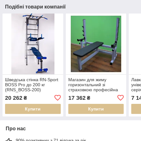
Подібні товари компанії
Шведська стінка RN-Sport
Магазин для жиму
Лавк
BOSS Pro до 200 кг
горизонтальний зі
унів
(RNS_BOSS-200)
страховкою професійна
сері
серія до 300 кг
(RN
20 262
17 362
7 1
₴
₴
(RNS_ПС-4)
Купити
Купити
Про нас
90% позитивних з 71 відгука за рік