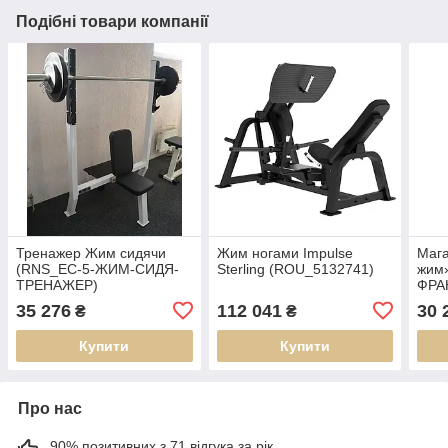
Подібні товари компанії
Тренажер Жим сидячи
Жим ногами Impulse
Мага
(RNS_ЕС-5-ЖИМ-СИДЯ-
Sterling (ROU_5132741)
жим
ТРЕНАЖЕР)
ФРА
35 276
112 041
30 
₴
₴
Купити
Купити
Про нас
90% позитивних з 71 відгука за рік