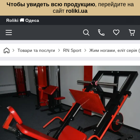
Чтобы увидеть всю продукцию
, перейдите на
сайт
roliki.ua
Roliki 🚚 Одеса
Товари та послуги
RN Sport
Жим ногами, еліт сері