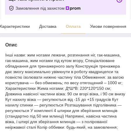
Замовлення під захистом
Характеристики
Доставка
Оплата
Умови повернення
Опис
Інші назви: жим ногами лежачи, розгинання ніг, гак-машина,
гак-машина, жим ногами під кутом вгору, Спеціалізоване
обладнання для тренажерного залу Конструкція тренажера
дає змогу максимально увімкнути в роботу квадрицепси та
повністю ізолювати нижню частину тіла Обмеження: за вагою
користувача — без обмежень; по весу отягощений – 1000 кг;
Характеристики Жима ногами: Д*Ш*В: 220*120*150 см;
Довжина навісної частини візка: 90 см вгорі візка, і 90 см внизу
Кут нахилу візка — регулюється від -15 до +15 градусів Кут
нахилу спинки — регулюється Розташування підголівника —
регулюється У комплекті 4 штирки для зберігання млинців
(стандартно під 50 мм млинці) Напрямні, навісна частина
візка, і штирі для зберігання млинців — з полірованої
неіржавкої сталі Колір оббивки: будь-який, на замовлення;