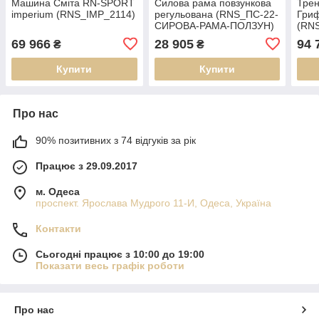
Машина Сміта RN-SPORT
Силова рама повзункова
Трен
imperium (RNS_IMP_2114)
регульована (RNS_ПС-22-
Гриф
СИРОВА-РАМА-ПОЛЗУН)
(RN
СМІ
69 966
28 905
94 
₴
₴
Купити
Купити
Про нас
90% позитивних з 74 відгуків за рік
Працює з 29.09.2017
м. Одеса
проспект. Ярослава Мудрого 11-И, Одеса, Україна
Контакти
Сьогодні працює з 10:00 до 19:00
Показати весь графік роботи
Про нас