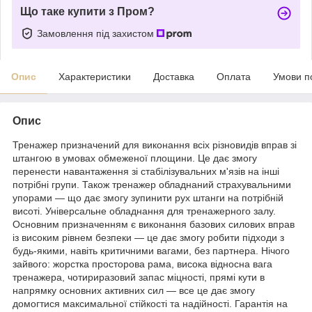
Що таке купити з Пром?
Замовлення під захистом
Опис
Характеристики
Доставка
Оплата
Умови п
Опис
Тренажер призначений для виконання всіх різновидів вправ зі
штангою в умовах обмеженої площини. Це дає змогу
перенести навантаження зі стабілізувальних м'язів на інші
потрібні групи. Також тренажер обладнаний страхувальними
упорами — що дає змогу зупинити рух штанги на потрібній
висоті. Універсальне обладнання для тренажерного залу.
Основним призначенням є виконання базових силових вправ
із високим рівнем безпеки — це дає змогу робити підходи з
будь-якими, навіть критичними вагами, без партнера. Нічого
зайвого: жорстка просторова рама, висока відносна вага
тренажера, чотириразовий запас міцності, прямі кути в
напрямку основних активних сил — все це дає змогу
домогтися максимальної стійкості та надійності. Гарантія на