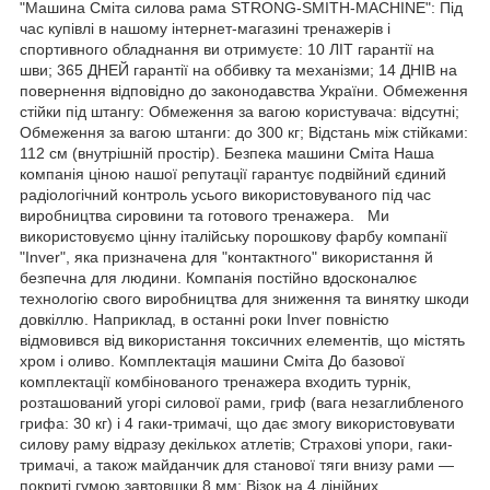
"Машина Сміта силова рама STRONG-SMITH-MACHINE": Під
час купівлі в нашому інтернет-магазині тренажерів і
спортивного обладнання ви отримуєте: 10 ЛІТ гарантії на
шви; 365 ДНЕЙ гарантії на оббивку та механізми; 14 ДНІВ на
повернення відповідно до законодавства України. Обмеження
стійки під штангу: Обмеження за вагою користувача: відсутні;
Обмеження за вагою штанги: до 300 кг; Відстань між стійками:
112 см (внутрішній простір). Безпека машини Сміта Наша
компанія ціною нашої репутації гарантує подвійний єдиний
радіологічний контроль усього використовуваного під час
виробництва сировини та готового тренажера. Ми
використовуємо цінну італійську порошкову фарбу компанії
"Inver", яка призначена для "контактного" використання й
безпечна для людини. Компанія постійно вдосконалює
технологію свого виробництва для зниження та винятку шкоди
довкіллю. Наприклад, в останні роки Inver повністю
відмовився від використання токсичних елементів, що містять
хром і оливо. Комплектація машини Сміта До базової
комплектації комбінованого тренажера входить турнік,
розташований угорі силової рами, гриф (вага незаглибленого
грифа: 30 кг) і 4 гаки-тримачі, що дає змогу використовувати
силову раму відразу декількох атлетів; Страхові упори, гаки-
тримачі, а також майданчик для станової тяги внизу рами —
покриті гумою завтовшки 8 мм; Візок на 4 лінійних