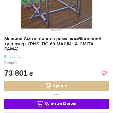
Машина Сміта, силова рама, комбінований
тренажер. (RNS_ПС-69-МАШИНА-СМІТА-
РАМА)
В наявності
Роздріб
73 801
₴
Купити
або
Купити з