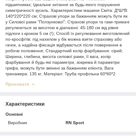
підшипниках; Ідеальне хитання за будь-якого порушення
симетричності зусиль. Характеристики машини Сміта: Д*Ш*В:
140*220*220 см; Страхові упори за бажанням можуть бути як
у Силової рами "Ползункової"; Страхові упори та гаки-тримачі
регулюються за висотою в діапазоні: 45-180 см від рівня
підлоги з кроком 5 см (!); Спосіб їх регулювання виготовлений
по-кросфітів: під нахилом у бік можна взяти страховку або
гачок, а надійна фіксація відбувається після повернення в
робоче положення; Стандартний колір фарбування: сірий;
Ширина, глибина, висота силової рами, її вага, колір
фарбування й будь-які параметри, зокрема й параметри
грифа, можуть бути змінені за бажанням клієнта; Вага
тренажера: 135 кг; Матеріал: Труба профільна 60*60*2.
Приховати
Характеристики
Основні
Виробник
RN Sport