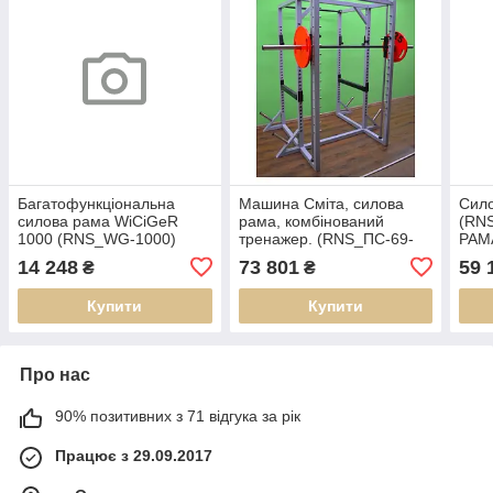
Багатофункціональна
Машина Сміта, силова
Сило
силова рама WiCiGeR
рама, комбінований
(RN
1000 (RNS_WG-1000)
тренажер. (RNS_ПС-69-
РАМ
МАШИНА-СМІТА-РАМА)
14 248
73 801
59 
₴
₴
Купити
Купити
Про нас
90% позитивних з 71 відгука за рік
Працює з 29.09.2017