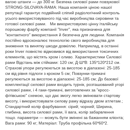
вагою штанги — до 300 кг. Безпека силової рами повзукової
STRONG-SILOVAYA-RAMA: Наша компанія ціною нашої
репутації гарантує подвійний сліпий радіологічний контроль
усього використовуваного під час виробництва сировини та
готової силової рами. Ми використовуємо цінну італійську
порошкову фарбу компанії "Inver", яка призначена для
"контактного" використання й безпечна для людини. Компанія
постійно вдосконалює технологію свого виробництва для
зниження та винятку шкоди довкіллю. Наприклад, в останні
роки Inver повністю відмовився від використання токсичних
елементів, що містять хром і оливо. Характеристики Силової
рами Відстань між стійками: 120 см; Д·Ш*В: 135*120*212 см.
Страхові упори регулюються за висотою в діапазоні: 25-185
см від рівня підлоги з кроком 5 см; Повзунки-тримачі
регулюються за висотою в діапазоні: 25-185 см; До базової
комплектації силової рами входить турнік, розташований угорі
силової рами, і 4 гаки-тримачі, виготовлених за "кросс-
фітівською" схемою, що дає змогу легко змінювати стартову
висоту, і використовувати силову раму відразу двом атлетам.;
Стандартний колір фарбування: сірий; чорний; Ширина,
глибина, висота силової рами, її вага, колір забарвлення
тощо. параметри — можуть бути змінені за бажанням клієнта;
Вага рами: 90 кг; Матеріал: Труба профільна 60*60*2.