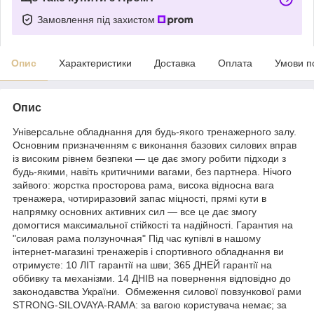
Замовлення під захистом
Опис
Характеристики
Доставка
Оплата
Умови п
Опис
Універсальне обладнання для будь-якого тренажерного залу.
Основним призначенням є виконання базових силових вправ
із високим рівнем безпеки — це дає змогу робити підходи з
будь-якими, навіть критичними вагами, без партнера. Нічого
зайвого: жорстка просторова рама, висока відносна вага
тренажера, чотириразовий запас міцності, прямі кути в
напрямку основних активних сил — все це дає змогу
домогтися максимальної стійкості та надійності. Гарантия на
"силовая рама ползуночная" Під час купівлі в нашому
інтернет-магазині тренажерів і спортивного обладнання ви
отримуєте: 10 ЛІТ гарантії на шви; 365 ДНЕЙ гарантії на
оббивку та механізми. 14 ДНІВ на повернення відповідно до
законодавства України. Обмеження силової повзункової рами
STRONG-SILOVAYA-RAMA: за вагою користувача немає; за