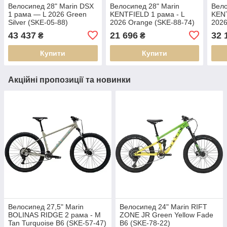
Велосипед 28" Marin DSX
Велосипед 28" Marin
Вело
1 рама — L 2026 Green
KENTFIELD 1 рама - L
KENT
Silver (SKE-05-88)
2026 Orange (SKE-88-74)
2026
31)
43 437
21 696
32 
₴
₴
Купити
Купити
Акційні пропозиції та новинки
Велосипед 27,5" Marin
Велосипед 24" Marin RIFT
BOLINAS RIDGE 2 рама - M
ZONE JR Green Yellow Fade
Tan Turquoise B6 (SKE-57-47)
B6 (SKE-78-22)