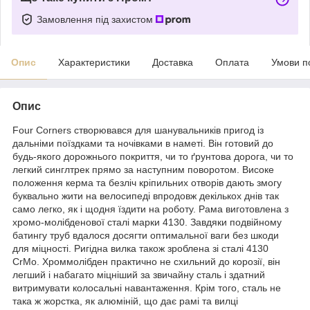
Замовлення під захистом
Опис
Характеристики
Доставка
Оплата
Умови п
Опис
Four Corners створювався для шанувальників пригод із
дальніми поїздками та ночівками в наметі. Він готовий до
будь-якого дорожнього покриття, чи то ґрунтова дорога, чи то
легкий синглтрек прямо за наступним поворотом. Високе
положення керма та безліч кріпильних отворів дають змогу
буквально жити на велосипеді впродовж декількох днів так
само легко, як і щодня їздити на роботу. Рама виготовлена з
хромо-молібденової сталі марки 4130. Завдяки подвійному
батингу труб вдалося досягти оптимальної ваги без шкоди
для міцності. Ригідна вилка також зроблена зі сталі 4130
CrMo. Хроммолібден практично не схильний до корозії, він
легший і набагато міцніший за звичайну сталь і здатний
витримувати колосальні навантаження. Крім того, сталь не
така ж жорстка, як алюміній, що дає рамі та вилці