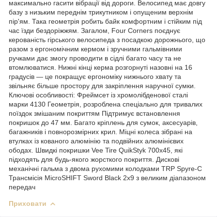
максимально гасити вібрації від дороги. Велосипед має довгу
базу з низьким переднім трикутником і опущеним верхнім
пір'ям. Така геометрія робить байк комфортним і стійким під
час їзди бездоріжжям. Загалом, Four Corners поєднує
керованість гірського велосипеда з посадкою дорожнього, що
разом з ергономічним кермом і зручними гальмівними
ручками дає змогу проводити в сідлі багато часу та не
втомлюватися. Нижні кінці керма розгорнуті назовні на 16
градусів — це покращує ергономіку нижнього хвату та
звільняє більше простору для закріплення наручної сумки.
Ключові особливості: Фреймсет із хромолібденової сталі
марки 4130 Геометрія, розроблена спеціально для тривалих
поїздок змішаним покриттям Підтримує встановлення
покришок до 47 мм. Багато кріплень для сумок, аксесуарів,
багажників і повнорозмірних крил. Міцні колеса зібрані на
втулках із кованого алюмінію та подвійних алюмінієвих
ободах. Швидкі покришки Vee Tire QuikStyk 700x45, які
підходять для будь-якого жорсткого покриття. Дискові
механічні гальма з двома рухомими колодками TRP Spyre-C
Трансмісія MicroSHIFT Sword Black 2х9 з великим діапазоном
передач
Приховати