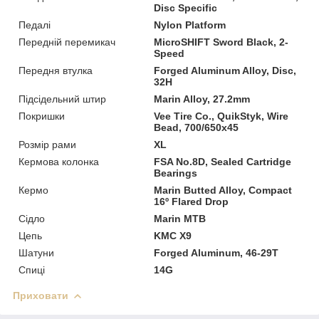
Disc Specific
Педалі
Nylon Platform
Передній перемикач
MicroSHIFT Sword Black, 2-
Speed
Передня втулка
Forged Aluminum Alloy, Disc,
32H
Підсідельний штир
Marin Alloy, 27.2mm
Покришки
Vee Tire Co., QuikStyk, Wire
Bead, 700/650x45
Розмір рами
XL
Кермова колонка
FSA No.8D, Sealed Cartridge
Bearings
Кермо
Marin Butted Alloy, Compact
16º Flared Drop
Сідло
Marin MTB
Цепь
KMC X9
Шатуни
Forged Aluminum, 46-29T
Спиці
14G
Приховати