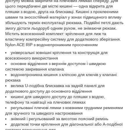
доступу можна закріпити на плечових лямках спереду. Для
цього передбачені дві місткі кишені — одна відкрита для
пляшки з водою, друга на блискавці. Кишені з проклеєними
швами та зносостійкий матеріал у зонах підвищеного впливу
збільшують термін експлуатації рюкзака. Подвійні петлі дають
змогу дістати льодоруб одним рухом, не знімаючи рюкзак.
Містить всесезонний комплект: кріплення для лиж та
еластичну компресійну систему для додаткового зберігання.
Nylon ACE RIP з водонепроникним просоченням
універсальні зовнішні кріплення та конструкція для
всесезонного використання
основне відділення з верхнім доступом і швидкою
системою закривання клапана
водонепроникна кишеня з кліпсою для ключів у клапані
рюкзака
велика U-подібна блискавка на задній панелі для
додаткового доступу до основного відділення
кишені для швидкого доступу до пляшки з водою,
телефону та навігації на плечових лямках
регульовані плечові лямки з ковзними грудними ременями
для зручного та швидкого настроювання
знімний і регульований за висотою поясний ремінь
додаткові точки кріплення для діагональної або А-подібної
системи перенесення лиж