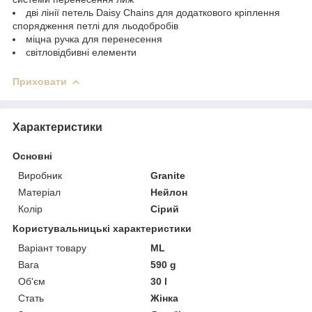
дві лінії петель Daisy Chains для додаткового кріплення
спорядження петлі для льодобробів
міцна ручка для перенесення
світловідбивні елементи
Приховати
Характеристики
Основні
Виробник
Granite
Матеріал
Нейлон
Колір
Сірий
Користувальницькі характеристики
Варіант товару
ML
Вага
590 g
Об'єм
30 l
Стать
Жінка