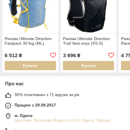
Рюкзак Ultimate Direction
Рюкзак Ultimate Direction
Рюкз
Fastpack 30 fog (ML)
Trail Vest onyx (XS-S)
Race
6 512
3 696
4 7
₴
₴
Купити
Купити
Про нас
90% позитивних з 71 відгука за рік
Працює з 29.09.2017
м. Одеса
проспект. Ярослава Мудрого 11-И, Одеса, Україна