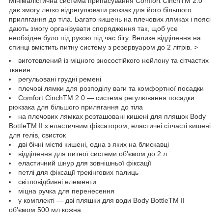
Мінімалістична система припасування Comfort CinchTM 2.0
дає змогу легко відрегулювати рюкзак для його більшого
прилягання до тіла. Багато кишень на плечових лямках і поясі
дають змогу організувати спорядження так, щоб усе
необхідне було під рукою під час бігу. Велике відділення на
спинці вмістить питну систему з резервуаром до 2 літрів. >
виготовлений із міцного зносостійкого нейлону та сітчастих
тканин.
регульовані грудні ремені
плечові лямки для розподілу ваги та комфортної посадки
Comfort CinchTM 2.0 — система регулювання посадки
рюкзака для більшого прилягання до тіла
на плечових лямках розташовані кишені для пляшок Body
BottleTM II з еластичним фіксатором, еластичні сітчасті кишені
для гелів, свисток
дві бічні місткі кишені, одна з яких на блискавці
відділення для питної системи об'ємом до 2 л
еластичний шнур для зовнішньої фіксації
петлі для фіксації трекінгових палиць
світловідбивні елементи
міцна ручка для перенесення
у комплекті — дві пляшки для води Body BottleTM II
об'ємом 500 мл кожна