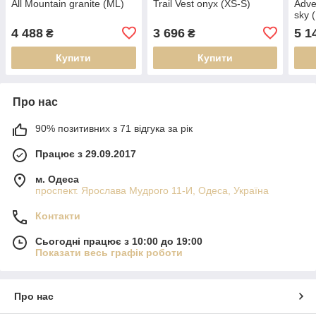
All Mountain granite (ML)
Trail Vest onyx (XS-S)
Adve
sky (
4 488
3 696
5 1
₴
₴
Купити
Купити
Про нас
90% позитивних з 71 відгука за рік
Працює з 29.09.2017
м. Одеса
проспект. Ярослава Мудрого 11-И, Одеса, Україна
Контакти
Сьогодні працює з 10:00 до 19:00
Показати весь графік роботи
Про нас