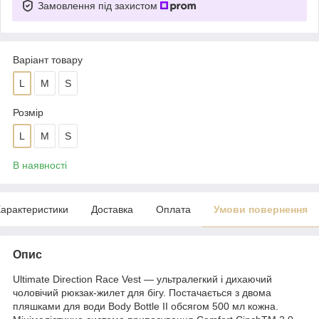
Замовлення під захистом
Варіант товару
L
M
S
Розмір
L
M
S
В наявності
арактеристики
Доставка
Оплата
Умови повернення
Опис
Ultimate Direction Race Vest — ультралегкий і дихаючий
чоловічий рюкзак-жилет для бігу. Постачається з двома
пляшками для води Body Bottle II обсягом 500 мл кожна.