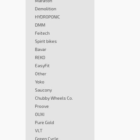
Maraton
Demolition
HYDROPONIC
DMM
Feitech
Spirit bikes
Bavar
REKD
EasyFit
Other
Yoko
Saucony
Chubby Wheels Co.
Proove
OUXI
Pure Gold
VLT
Green Cycle