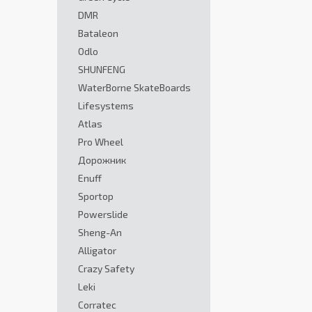
DMR
Bataleon
Odlo
SHUNFENG
WaterBorne SkateBoards
Lifesystems
Atlas
Pro Wheel
Дорожник
Enuff
Sportop
Powerslide
Sheng-An
Alligator
Crazy Safety
Leki
Corratec