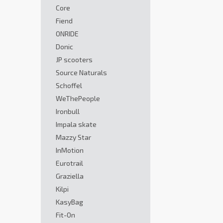
Core
Fiend
ONRIDE
Donic
JP scooters
Source Naturals
Schoffel
WeThePeople
Ironbull
Impala skate
Mazzy Star
InMotion
Eurotrail
Graziella
Kilpi
KasyBag
Fit-On