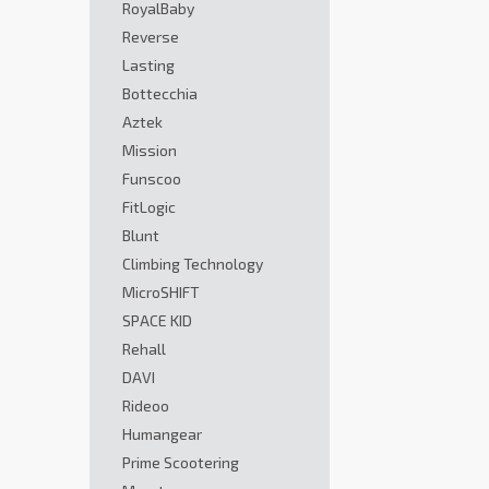
RoyalBaby
Reverse
Lasting
Bottecchia
Aztek
Mission
Funscoo
FitLogic
Blunt
Climbing Technology
MicroSHIFT
SPACE KID
Rehall
DAVI
Rideoo
Humangear
Prime Scootering