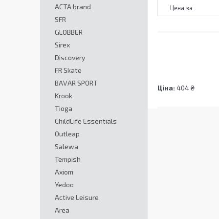
ACTA brand
Цена за
SFR
GLOBBER
Sirex
Discovery
FR Skate
BAVAR SPORT
Ціна:
404 ₴
Krook
Tioga
ChildLife Essentials
Outleap
Salewa
Tempish
Axiom
Yedoo
Active Leisure
Area