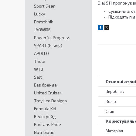
Dial 911 пропонує в
Sport Gear
Сумісний зі 
Lucky
Підходять під
Dorozhnik
JAGWIRE
Powerful Progress
SPART (Rising)
APOLLO
Thule
WTB
Salt
Основні атри
Без бренда
Виробник
United Cruiser
Troy Lee Designs
Колір
Formula Kid
Стан
Велотрейд
Користувальн
Puritans Pride
Матеріал
Nutribiotic